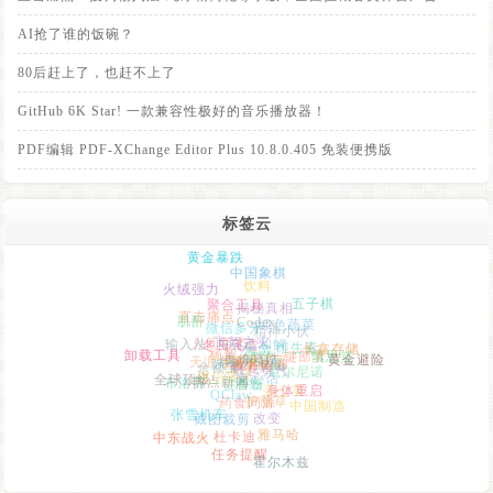
AI抢了谁的饭碗？
80后赶上了，也赶不上了
GitHub 6K Star! 一款兼容性极好的音乐播放器！
PDF编辑 PDF-XChange Editor Plus 10.8.0.405 免装便携版
标签云
黄金暴跌
中国象棋
饮料
火绒强力
肌酐
聚合工具
五子棋
Codex
揭秘真相
直击痛点
微信多开
精神小伙
绿色蔬菜
人间百态
输入法
卸载工具
冬日飞雪
飞絮之灾
与自己和解
情感困局
房价飞涨
维生素
杨絮
长鑫存储
灰色产业链
焦虑
天涯社区
80后
崩老头
迷茫
一键部署
PixiEditor
开源工具
余额宝
慎思堂
教育内卷
黄金避险
全球顶级
厄尔尼诺
热点新闻
布洛芬
微信聊天
鼓起勇气
真心话
QClaw
蒲公英
一键备份
酒瘾
药食同源
护脑草
身体重启
张雪机车
中国制造
截图裁剪
改变
中东战火
杜卡迪
雅马哈
任务提醒
霍尔木兹