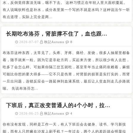
水，反倒觉得寡淡无味，咽不下去。 这种习惯正在年轻人里大面积蔓延。
有人说喝饮料也是补水，成分表里第一个写的不就是水吗？这种说法乍一听
有点道理，实际上完全是两...
长期吃布洛芬，肾脏撑不住了，血也跟着出问题
2026-07-07
秋記Autumn
8
布洛芬这种东西，太常见了。头疼、牙疼、痛经、发烧，很多人抽屉里都备
着，随手就来一粒。因为它是非处方药，买起来方便，所以很少有人去想，
吃多了会怎么样。可如果你隔三岔五就吃，甚至常年当止痛药依赖着，麻烦
可能比你想的要大得多——它不只是伤胃，对肾脏的损害是实打实的，而肾
一旦出问题，连锁反应会一路延伸到血液系统，最后让人贫血到走几步路就
喘。 先说布洛芬怎...
下班后，真正改变普通人的4个小时，拉开人与人之间差距的，不是上班8小时，而是下班后的4小时。
2026-06-25
秋記Autumn
4
你有没有发现，同样是工作一天，有人下班后会去健身、读书、学习新技
能，而有人只想瘫在沙发上刷手机？一年过去，两个人的差距就会明显拉