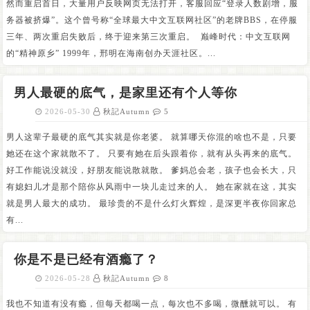
然而重启首日，大量用户反映网页无法打开，客服回应“登录人数剧增，服
务器被挤爆”。这个曾号称“全球最大中文互联网社区”的老牌BBS，在停服
三年、两次重启失败后，终于迎来第三次重启。 巅峰时代：中文互联网
的“精神原乡” 1999年，邢明在海南创办天涯社区。...
男人最硬的底气，是家里还有个人等你
2026-05-30
秋記Autumn
5
男人这辈子最硬的底气其实就是你老婆。 就算哪天你混的啥也不是，只要
她还在这个家就散不了。 只要有她在后头跟着你，就有从头再来的底气。
好工作能说没就没，好朋友能说散就散。 爹妈总会老，孩子也会长大，只
有媳妇儿才是那个陪你从风雨中一块儿走过来的人。 她在家就在这，其实
就是男人最大的成功。 最珍贵的不是什么灯火辉煌，是深更半夜你回家总
有...
你是不是已经有酒瘾了？
2026-05-28
秋記Autumn
8
我也不知道有没有瘾，但每天都喝一点，每次也不多喝，微醺就可以。 有