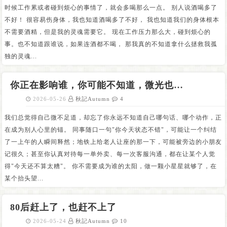
时候工作累或者碰到烦心的事情了，就会多喝那么一点。 别人说酒喝多了
不好！ 很容易伤身体，我也知道酒喝多了不好， 我也知道我们的身体根本
不需要酒精，但是我的灵魂需要它。 现在工作压力那么大，碰到烦心的
事。也不知道跟谁说，如果连酒都不喝， 那我真的不知道拿什么拯救我孤
独的灵魂...
你正在影响谁，你可能不知道，微光也能照亮自己的路
2026-05-26
秋記Autumn
4
我们总觉得自己微不足道，却忘了你永远不知道自己哪句话、哪个动作，正
在成为别人心里的锚。 同事随口一句"你今天状态不错"，可能让一个纠结
了一上午的人瞬间释然；地铁上给老人让座的那一下，可能被旁边的小朋友
记很久；甚至你认真对待每一单外卖、每一次客服沟通，都在让某个人觉
得"今天还不算太糟"。 你不需要成为谁的太阳，做一颗小星星就够了，在
某个抬头望...
80后赶上了，也赶不上了
2026-05-24
秋記Autumn
10