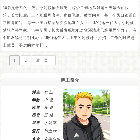
80后是特殊的一代。小时候物质匮乏，煤炉子烤地瓜就是冬天最大的快
乐；长大以后赶上了互联网浪潮、房价飞涨、教育内卷，每一个风口都跟自
己擦肩而过，每一个压力都结结实实地砸在头上。 我们这一代人，小时候
梦想当科学家、当宇航员，长大后发现能把房贷还清就已经用尽全力了。有
个朋友说得特别扎心：“我们这代人，上学的时候赶上扩招，工作的时候赶
上裁员，买房的时候赶...
1
2
后一页 »
博主简介
博主
：秋 記
年龄
：中 登
性格
：叛 逆
婚否
：已 婚
星座
：水瓶座
爱好
：钓鱼🐟
来自
：安徽宿州