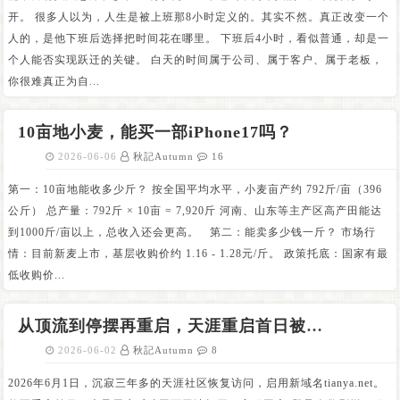
开。 很多人以为，人生是被上班那8小时定义的。其实不然。真正改变一个
人的，是他下班后选择把时间花在哪里。 下班后4小时，看似普通，却是一
个人能否实现跃迁的关键。 白天的时间属于公司、属于客户、属于老板，
你很难真正为自...
10亩地小麦，能买一部iPhone17吗？
2026-06-06
秋記Autumn
16
第一：10亩地能收多少斤？ 按全国平均水平，小麦亩产约 792斤/亩（396
公斤） 总产量：792斤 × 10亩 = 7,920斤 河南、山东等主产区高产田能达
到1000斤/亩以上，总收入还会更高。 第二：能卖多少钱一斤？ 市场行
情：目前新麦上市，基层收购价约 1.16 - 1.28元/斤。 政策托底：国家有最
低收购价...
从顶流到停摆再重启，天涯重启首日被挤爆
2026-06-02
秋記Autumn
8
2026年6月1日，沉寂三年多的天涯社区恢复访问，启用新域名tianya.net。