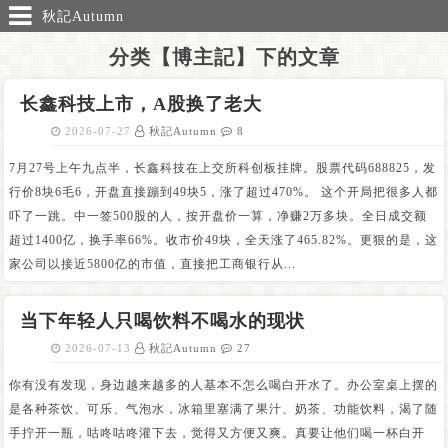
秋記Autumn
分类【博主記】下的文章
长鑫科技上市，A股换了老大
2026-07-27
秋記Autumn
8
7月27号上午九点半，长鑫科技在上交所科创板挂牌。股票代码688825，发
行价8块6毛6，开盘直接蹦到49块5，涨了超过470%。 这个开局把很多人都
吓了一跳。中一签500股的人，按开盘价一算，净赚2万多块。全日成交额
超过1400亿，换手率66%。收市价49块，全天涨了465.82%。更狠的是，这
家公司以接近5800亿的市值，直接把工商银行从...
当下年轻人只喝饮料不喝水的现状
2026-07-13
秋記Autumn
27
你有没有发现，身边越来越多的人基本不怎么喝白开水了。办公室桌上摆的
是各种茶饮、可乐、气泡水，冰箱里塞满了果汁、奶茶、功能饮料，渴了随
手拧开一瓶，咕咚咕咚灌下去，觉得又方便又爽。真要让他们喝一杯白开