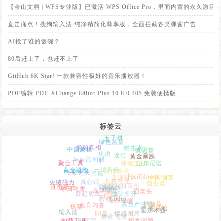
【金山文档 | WPS专业版】已激活 WPS Office Pro，里面内置的永
直击痛点！搜狗输入法-纯净精简化尊享版，全面拦截各类弹窗广告
AI抢了谁的饭碗？
80后赶上了，也赶不上了
GitHub 6K Star! 一款兼容性极好的音乐播放器！
PDF编辑 PDF-XChange Editor Plus 10.8.0.405 免装便携版
标签云
五子棋
绿色蔬菜
揭秘真相
中国象棋
维生素
慎思堂
焦虑
黄金暴跌
迷茫
与自己和解
聚合工具
开源工具
厄尔尼诺
黄金避险
飞絮之灾
一键备份
微信聊天
酒瘾
PixiEditor
火绒强力
长鑫存储
天涯社区
中国制造
真心话
饮料
直击痛点
蒲公英
冬日飞雪
人间百态
改变
截图裁剪
肌酐
身体重启
布洛芬
鼓起勇气
崩老头
一键部署
微信多开
精神小伙
Codex
教育内卷
任务提醒
杨絮
灰色产业链
护脑草
输入法
80后
雅马哈
情感困局
霍尔木兹
房价飞涨
余额宝
卸载工具