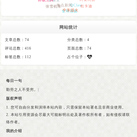
药食同源
热点新闻
QClaw
张雪机车
杜卡迪
全球顶级
中东战火
网站统计
文章总数：74
分类总数：4
评论总数：416
页面总数：74
标签总数：112
占个位子：
每日一句
勤劳之人不受穷。
|
版权声明
1. 您可自由分发和演绎本站内容，只需保留本站署名且非商业使用。
2. 本站引用资源会尽最大可能标明出处及著作权所有者，如有侵权请联
络作者。
我的介绍