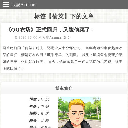
秋記Autumn
标签【偷菜】下的文章
《QQ农场》正式回归，又能偷菜了！
2026-02-06
秋記Autumn
6
回望此前的「偷菜」时光，还是让人十分怀念的。 当年定闹钟半夜起床收
菜的疯狂，溜进好友农田「顺手牵羊」的刺激。 以及上班摸鱼也要守护菜
园的日子，仿佛就在昨天。 如今，这款承载了一代人记忆的小游戏，终于
正式回归了！
博主简介
博主
：秋 記
年龄
：中 登
性格
：叛 逆
婚否
：已 婚
星座
：水瓶座