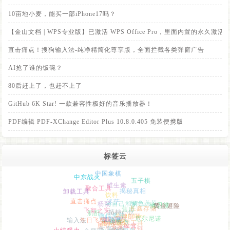
10亩地小麦，能买一部iPhone17吗？
【金山文档 | WPS专业版】已激活 WPS Office Pro，里面内置的永
直击痛点！搜狗输入法-纯净精简化尊享版，全面拦截各类弹窗广告
AI抢了谁的饭碗？
80后赶上了，也赶不上了
GitHub 6K Star! 一款兼容性极好的音乐播放器！
PDF编辑 PDF-XChange Editor Plus 10.8.0.405 免装便携版
标签云
中国象棋
中东战火
五子棋
维生素
聚合工具
卸载工具
饮料
揭秘真相
直击痛点
迷茫
杨絮
绿色蔬菜
与自己和解
慎思堂
长鑫存储
黄金避险
Codex
肌酐
飞絮之灾
精神小伙
焦虑
微信多开
一键部署
PixiEditor
输入法
人间百态
冬日飞雪
真心话
厄尔尼诺
鼓起勇气
80后
天涯社区
酒瘾
开源工具
房价飞涨
一键备份
微信聊天
教育内卷
改变
火绒强力
灰色产业链
余额宝
崩老头
情感困局