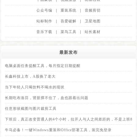
公众号编
|
重装系统
|
音频剪切
站标制作
|
吾爱破解
|
卫星地图
音乐下载
|
菜鸟工具
|
站长素材
最新发布
电脑桌面任务提醒工具，每月指定日期提醒
长鑫科技上市，A股换了老大
当下年轻人只喝饮料不喝水的现状
长期吃布洛芬，肾脏撑不住了，血也跟着出问题
任意形状截图与图片裁剪工具
下班后，真正改变普通人的4个小时，拉开人与人之间差距的，不是上班8小
牛马必备！一键Windows重装和Office部署工具，装完免登录