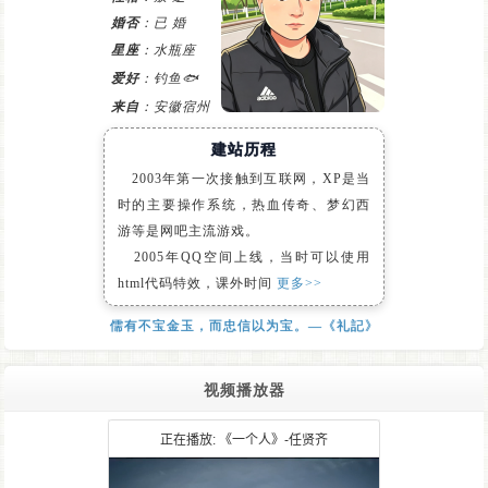
婚否
：已 婚
星座
：水瓶座
爱好
：钓鱼🐟
来自
：安徽宿州
建站历程
2003年第一次接触到互联网，XP是当
时的主要操作系统，热血传奇、梦幻西
游等是网吧主流游戏。
2005年QQ空间上线，当时可以使用
html代码特效，课外时间
更多>>
儒有不宝金玉，而忠信以为宝。—《礼記》
视频播放器