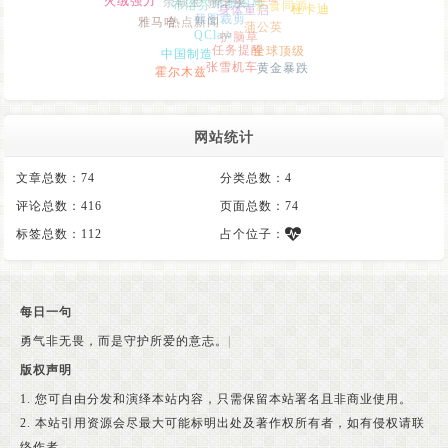
布洛芬
药食同源
杜卡迪
身体重启
雅马哈
热点新闻
截图裁剪
蒲公英
QClaw
护脑草
中国制造
全球顶级
任务提醒
张雪机车
霍尔木兹
黄金暴跌
网站统计
文章总数：74
分类总数：4
评论总数：416
页面总数：74
标签总数：112
占个位子：
每日一句
勇气非无畏，而是守护所爱的意志。
|
版权声明
1. 您可自由分发和演绎本站内容，只需保留本站署名且非商业使用。
2. 本站引用资源会尽最大可能标明出处及著作权所有者，如有侵权请联
络作者。