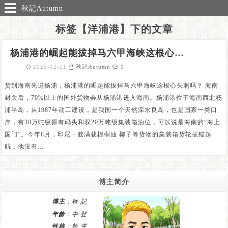
秋記Autumn
标签【洋浦港】下的文章
杨浦港的崛起能拔掉马六甲海峡这根心头刺吗？
2025-12-21
秋記Autumn
1
货到海南先进杨浦，杨浦港的崛起能拔掉马六甲海峡这根心头刺吗？ 海南
封关后，70%以上的国外货物会从杨浦港进入海南。杨浦港位于海南西北杨
浦半岛，从1987年动工建设，是我国一个天然深水良岛，也是国家一类口
岸，有30万吨级原有码头和双20万吨级集装箱泊位，可以说是海南的“海上
国门”。今年8月，印尼一艘满载棕榈油 椰子等货物的集装箱货轮拔锚起
航，他没有...
博主简介
博主
：秋 記
年龄
：中 登
性格
：叛 逆