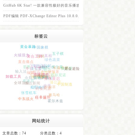
GitHub 6K Star! 一款兼容性极好的音乐播放器！
PDF编辑 PDF-XChange Editor Plus 10.8.0.405 免装便携版
标签云
黄金暴跌
中国象棋
饮料
火绒强力
五子棋
聚合工具
揭秘真相
直击痛点
肌酐
Codex
绿色蔬菜
微信多开
精神小伙
飞絮之灾
输入法
人间百态
与自己和解
冬日飞雪
维生素
长鑫存储
焦虑
杨絮
卸载工具
迷茫
一键部署
慎思堂
房价飞涨
80后
黄金避险
情感困局
天涯社区
开源工具
灰色产业链
教育内卷
PixiEditor
崩老头
余额宝
鼓起勇气
厄尔尼诺
微信聊天
真心话
全球顶级
热点新闻
布洛芬
一键备份
酒瘾
蒲公英
身体重启
QClaw
护脑草
药食同源
中国制造
张雪机车
改变
截图裁剪
雅马哈
杜卡迪
中东战火
任务提醒
霍尔木兹
网站统计
文章总数：74
分类总数：4