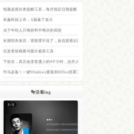
电脑桌面任务提醒工具，每月指定日期提醒
长鑫科技上市，A股换了老大
当下年轻人只喝饮料不喝水的现状
长期吃布洛芬，肾脏撑不住了，血也跟着出问题
任意形状截图与图片裁剪工具
下班后，真正改变普通人的4个小时，拉开人与人之间差距的，不是上班8小
牛马必备！一键Windows重装和Office部署工具，装完免登录
👣活着ing