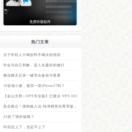
热门文章
当下年轻人只喝饮料不喝水的现状
学会与自己和解，是人生最好的修行
微信聊天记录一键导出备份与查看
10亩地小麦，能买一部iPhone17吗？
【金山文档 | WPS专业版】已激活 WPS Office Pro，里面内置的永久
直击痛点！搜狗输入法-纯净精简化尊享版，全面拦截各类弹窗广告
AI抢了谁的饭碗？
80后赶上了，也赶不上了