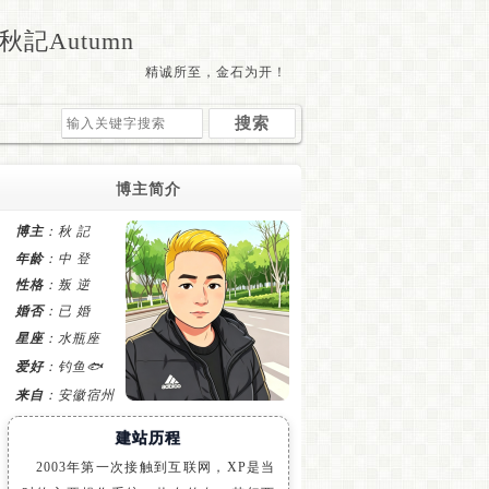
秋記Autumn
精诚所至，金石为开！
博主简介
博主
：秋 記
年龄
：中 登
性格
：叛 逆
婚否
：已 婚
星座
：水瓶座
爱好
：钓鱼🐟
来自
：安徽宿州
建站历程
2003年第一次接触到互联网，XP是当