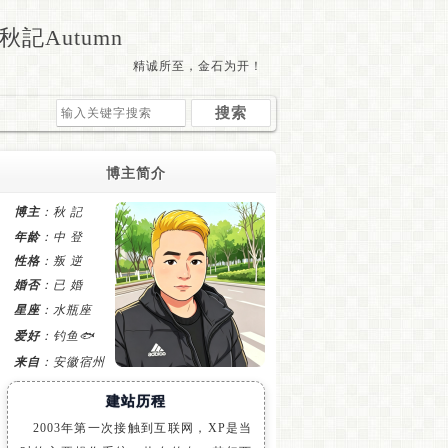
秋記Autumn
精诚所至，金石为开！
博主简介
博主
：秋 記
年龄
：中 登
性格
：叛 逆
婚否
：已 婚
星座
：水瓶座
爱好
：钓鱼🐟
来自
：安徽宿州
建站历程
2003年第一次接触到互联网，XP是当