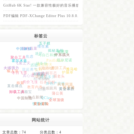
GitHub 6K Star! 一款兼容性极好的音乐播放器！
PDF编辑 PDF-XChange Editor Plus 10.8.0.405 免装便携版
标签云
中国象棋
五子棋
绿色蔬菜
维生素
霍尔木兹
聚合工具
揭秘真相
慎思堂
焦虑
迷茫
中东战火
火绒强力
与自己和解
飞絮之灾
饮料
输入法
长鑫存储
PixiEditor
厄尔尼诺
酒瘾
冬日飞雪
一键备份
鼓起勇气
微信聊天
布洛芬
一键部署
天涯社区
开源工具
真心话
精神小伙
Codex
人间百态
身体重启
微信多开
雅马哈
杨絮
房价飞涨
改变
护脑草
崩老头
直击痛点
肌酐
截图裁剪
教育内卷
灰色产业链
80后
情感困局
余额宝
卸载工具
药食同源
任务提醒
热点新闻
中国制造
杜卡迪
蒲公英
QClaw
黄金暴跌
张雪机车
全球顶级
黄金避险
网站统计
文章总数：74
分类总数：4