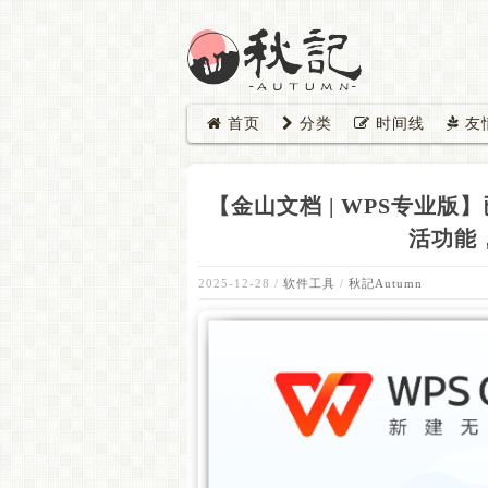
首页
分类
时间线
友
【金山文档 | WPS专业版】已
活功能
2025-12-28
/
软件工具
/
秋記Autumn