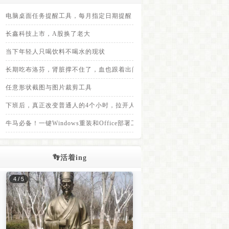
电脑桌面任务提醒工具，每月指定日期提醒
长鑫科技上市，A股换了老大
当下年轻人只喝饮料不喝水的现状
长期吃布洛芬，肾脏撑不住了，血也跟着出问题
任意形状截图与图片裁剪工具
下班后，真正改变普通人的4个小时，拉开人与人之间差距的，不是上班8小
牛马必备！一键Windows重装和Office部署工具，装完免登录
👣活着ing