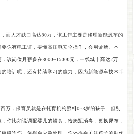
人，而人才缺口高达
80
万，该工作主要是修理新能源车的
需要你有电工证，要懂高压电安全操作，会用诊断。本一
啊，该岗位月薪多在
8000~15000
元，一线城市高达
2
万
门的培训呢，还有持续学习的能力，因为新能源车技术半
近百万，保育员就是在托育机构照料
0~3
岁的孩子，但别
能，你比如说调配婴儿的辅食，给奶瓶消毒，更换尿布，
了磕碰烫伤，你得会应急处理，你还得会关注孩子的动作