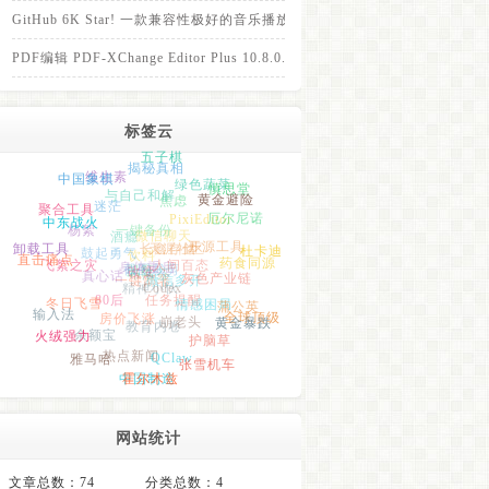
GitHub 6K Star! 一款兼容性极好的音乐播放器！
PDF编辑 PDF-XChange Editor Plus 10.8.0.405 免装便携版
标签云
五子棋
中国象棋
维生素
揭秘真相
中东战火
聚合工具
绿色蔬菜
慎思堂
与自己和解
黄金避险
迷茫
焦虑
卸载工具
杨絮
饮料
PixiEditor
直击痛点
长鑫存储
厄尔尼诺
一键备份
酒瘾
飞絮之灾
鼓起勇气
微信聊天
天涯社区
开源工具
肌酐
真心话
一键部署
精神小伙
改变
人间百态
Codex
微信多开
杜卡迪
身体重启
药食同源
冬日飞雪
80后
灰色产业链
布洛芬
截图裁剪
输入法
房价飞涨
情感困局
教育内卷
崩老头
余额宝
火绒强力
蒲公英
任务提醒
全球顶级
热点新闻
雅马哈
护脑草
黄金暴跌
QClaw
张雪机车
中国制造
霍尔木兹
网站统计
文章总数：74
分类总数：4