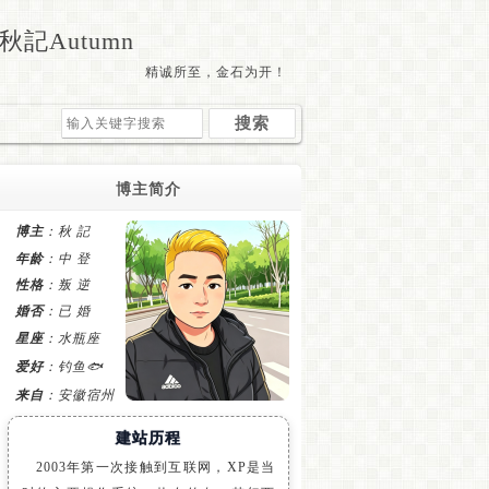
秋記Autumn
精诚所至，金石为开！
博主简介
博主
：秋 記
年龄
：中 登
性格
：叛 逆
婚否
：已 婚
星座
：水瓶座
爱好
：钓鱼🐟
来自
：安徽宿州
建站历程
2003年第一次接触到互联网，XP是当