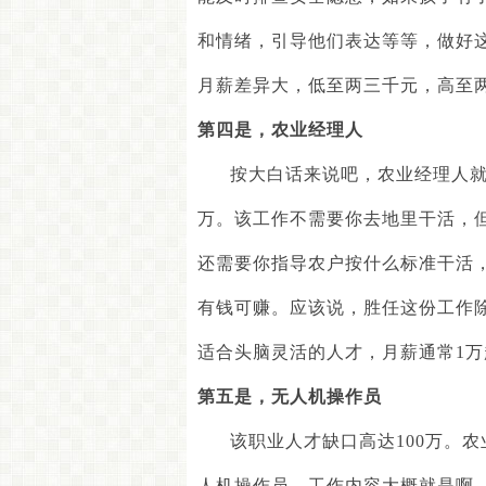
和情绪，引导他们表达等等，做好
月薪差异大，低至两三千元，高至
第四是
，
农业经理人
按大白话来说吧，农业经理人
万。该工作不需要你去地里干活，
还需要你指导农户按什么标准干活
有钱可赚。应该说，胜任这份工作
适合头脑灵活的人才，月薪通常
1
万
第五是
，
无人机操作员
该职业人才缺口高达
100
万。农
人机操作员，工作内容大概就是啊