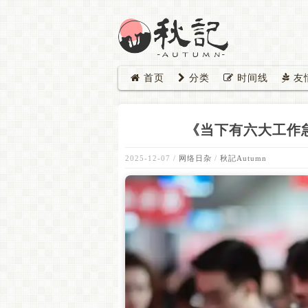
首页
分类
时间线
友
《当下有六大工作
2025-12-07
/
网络日杂
/
秋記Autumn