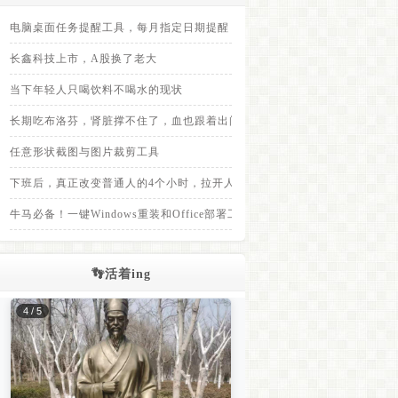
电脑桌面任务提醒工具，每月指定日期提醒
长鑫科技上市，A股换了老大
当下年轻人只喝饮料不喝水的现状
长期吃布洛芬，肾脏撑不住了，血也跟着出问题
任意形状截图与图片裁剪工具
下班后，真正改变普通人的4个小时，拉开人与人之间差距的，不是上班8小
牛马必备！一键Windows重装和Office部署工具，装完免登录
👣活着ing