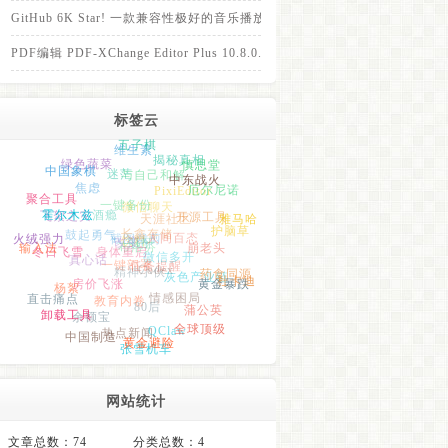
GitHub 6K Star! 一款兼容性极好的音乐播放器！
PDF编辑 PDF-XChange Editor Plus 10.8.0.405 免装便携版
标签云
五子棋
维生素
中国象棋
绿色蔬菜
揭秘真相
慎思堂
迷茫
中东战火
与自己和解
聚合工具
焦虑
霍尔木兹
PixiEditor
厄尔尼诺
飞絮之灾
一键备份
酒瘾
微信聊天
火绒强力
长鑫存储
饮料
开源工具
天涯社区
鼓起勇气
输入法
雅马哈
冬日飞雪
人间百态
护脑草
改变
布洛芬
身体重启
真心话
截图裁剪
一键部署
肌酐
微信多开
崩老头
精神小伙
Codex
房价飞涨
杨絮
任务提醒
灰色产业链
直击痛点
药食同源
教育内卷
情感困局
杜卡迪
80后
黄金暴跌
余额宝
卸载工具
蒲公英
热点新闻
中国制造
QClaw
全球顶级
张雪机车
黄金避险
网站统计
文章总数：74
分类总数：4