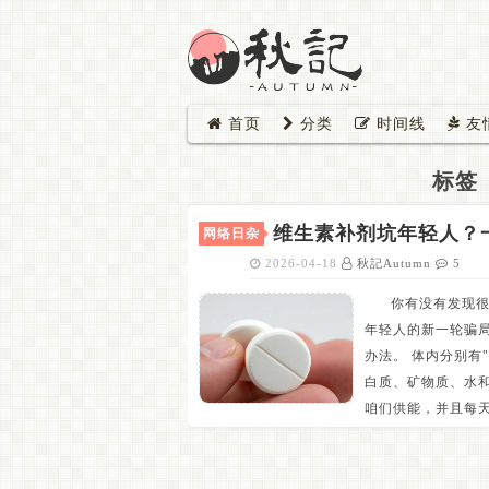
首页
分类
时间线
友
标签
维生素补剂坑年轻人？
网络日杂
2026-04-18
秋記Autumn
5
你有没有发现
年轻人的新一轮骗
办法。 体内分别有
白质、矿物质、水
咱们供能，并且每天对