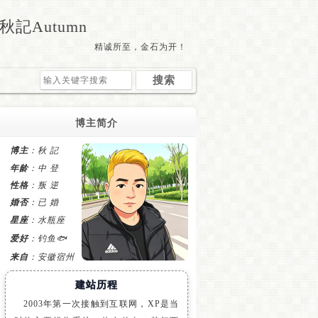
秋記Autumn
精诚所至，金石为开！
博主简介
博主
：秋 記
年龄
：中 登
性格
：叛 逆
婚否
：已 婚
星座
：水瓶座
爱好
：钓鱼🐟
来自
：安徽宿州
建站历程
2003年第一次接触到互联网，XP是当