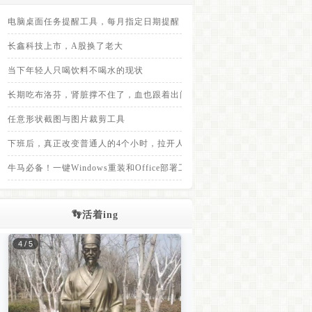
电脑桌面任务提醒工具，每月指定日期提醒
长鑫科技上市，A股换了老大
当下年轻人只喝饮料不喝水的现状
长期吃布洛芬，肾脏撑不住了，血也跟着出问题
任意形状截图与图片裁剪工具
下班后，真正改变普通人的4个小时，拉开人与人之间差距的，不是上班8小
牛马必备！一键Windows重装和Office部署工具，装完免登录
👣活着ing