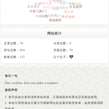
房价飞涨
杨絮
任务提醒
灰色产业链
药食同源
直击痛点
教育内卷
杜卡迪
情感困局
80后
黄金暴跌
余额宝
卸载工具
蒲公英
热点新闻
QClaw
中国制造
全球顶级
张雪机车
黄金避险
网站统计
文章总数：74
分类总数：4
评论总数：414
页面总数：74
标签总数：112
占个位子：
每日一句
One swallow does not make a summer.
|
版权声明
1. 您可自由分发和演绎本站内容，只需保留本站署名且非商业使用。
2. 本站引用资源会尽最大可能标明出处及著作权所有者，如有侵权请联
络作者。