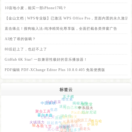
10亩地小麦，能买一部iPhone17吗？
【金山文档 | WPS专业版】已激活 WPS Office Pro，里面内置的永
直击痛点！搜狗输入法-纯净精简化尊享版，全面拦截各类弹窗广告
AI抢了谁的饭碗？
80后赶上了，也赶不上了
GitHub 6K Star! 一款兼容性极好的音乐播放器！
PDF编辑 PDF-XChange Editor Plus 10.8.0.405 免装便携版
标签云
五子棋
维生素
中国象棋
绿色蔬菜
揭秘真相
慎思堂
迷茫
中东战火
与自己和解
焦虑
聚合工具
霍尔木兹
PixiEditor
厄尔尼诺
飞絮之灾
一键备份
微信聊天
酒瘾
火绒强力
长鑫存储
开源工具
天涯社区
鼓起勇气
饮料
雅马哈
输入法
冬日飞雪
护脑草
人间百态
改变
身体重启
布洛芬
截图裁剪
真心话
肌酐
一键部署
崩老头
微信多开
精神小伙
Codex