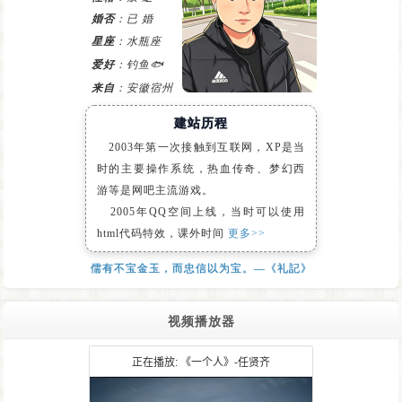
婚否
：已 婚
星座
：水瓶座
爱好
：钓鱼🐟
来自
：安徽宿州
建站历程
2003年第一次接触到互联网，XP是当
时的主要操作系统，热血传奇、梦幻西
游等是网吧主流游戏。
2005年QQ空间上线，当时可以使用
html代码特效，课外时间
更多>>
儒有不宝金玉，而忠信以为宝。—《礼記》
视频播放器