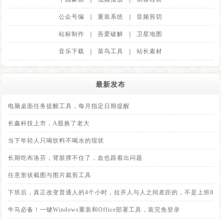
公众号编
|
重装系统
|
音频剪切
站标制作
|
吾爱破解
|
卫星地图
音乐下载
|
菜鸟工具
|
站长素材
最新发布
电脑桌面任务提醒工具，每月指定日期提醒
长鑫科技上市，A股换了老大
当下年轻人只喝饮料不喝水的现状
长期吃布洛芬，肾脏撑不住了，血也跟着出问题
任意形状截图与图片裁剪工具
下班后，真正改变普通人的4个小时，拉开人与人之间差距的，不是上班8小
牛马必备！一键Windows重装和Office部署工具，装完免登录