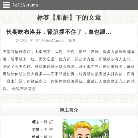
秋記Autumn
标签【肌酐】下的文章
长期吃布洛芬，肾脏撑不住了，血也跟着出问题
2026-07-07
秋記Autumn
8
布洛芬这种东西，太常见了。头疼、牙疼、痛经、发烧，很多人抽屉里都备
着，随手就来一粒。因为它是非处方药，买起来方便，所以很少有人去想，
吃多了会怎么样。可如果你隔三岔五就吃，甚至常年当止痛药依赖着，麻烦
可能比你想的要大得多——它不只是伤胃，对肾脏的损害是实打实的，而肾
一旦出问题，连锁反应会一路延伸到血液系统，最后让人贫血到走几步路就
喘。 先说布洛芬怎...
博主简介
博主
：秋 記
年龄
：中 登
性格
：叛 逆