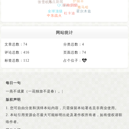
热点新闻
张雪机车
护脑草
QClaw
药食同源
任务提醒
雅马哈
全球顶级
霍尔木兹
杜卡迪
中东战火
网站统计
文章总数：74
分类总数：4
评论总数：416
页面总数：74
标签总数：112
占个位子：
每日一句
一燕不成夏（一花独放不是春）。
|
版权声明
1. 您可自由分发和演绎本站内容，只需保留本站署名且非商业使用。
2. 本站引用资源会尽最大可能标明出处及著作权所有者，如有侵权请联
络作者。