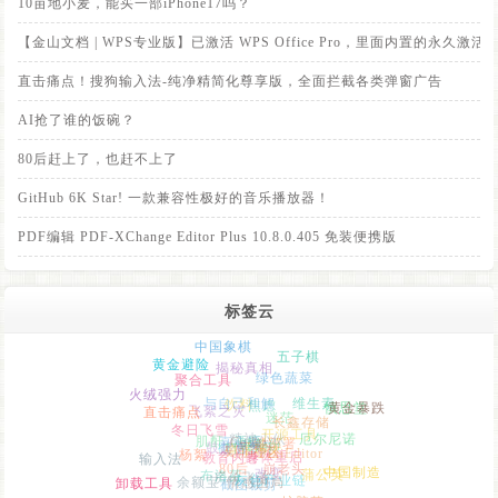
10亩地小麦，能买一部iPhone17吗？
【金山文档 | WPS专业版】已激活 WPS Office Pro，里面内置的永
直击痛点！搜狗输入法-纯净精简化尊享版，全面拦截各类弹窗广告
AI抢了谁的饭碗？
80后赶上了，也赶不上了
GitHub 6K Star! 一款兼容性极好的音乐播放器！
PDF编辑 PDF-XChange Editor Plus 10.8.0.405 免装便携版
标签云
中国象棋
黄金避险
五子棋
揭秘真相
聚合工具
绿色蔬菜
火绒强力
饮料
与自己和解
维生素
直击痛点
焦虑
飞絮之灾
慎思堂
黄金暴跌
迷茫
长鑫存储
冬日飞雪
精神小伙
肌酐
Codex
开源工具
一键部署
微信多开
厄尔尼诺
真心话
酒瘾
鼓起勇气
人间百态
一键备份
杨絮
微信聊天
输入法
天涯社区
教育内卷
PixiEditor
身体重启
80后
崩老头
房价飞涨
卸载工具
余额宝
布洛芬
灰色产业链
蒲公英
情感困局
中国制造
改变
截图裁剪