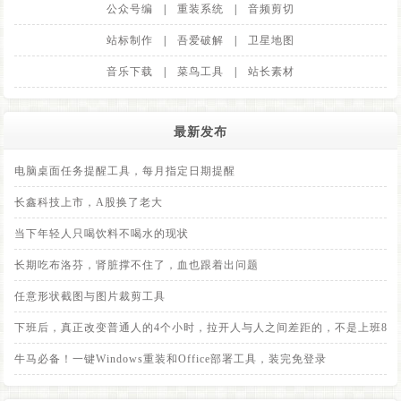
公众号编
|
重装系统
|
音频剪切
站标制作
|
吾爱破解
|
卫星地图
音乐下载
|
菜鸟工具
|
站长素材
最新发布
电脑桌面任务提醒工具，每月指定日期提醒
长鑫科技上市，A股换了老大
当下年轻人只喝饮料不喝水的现状
长期吃布洛芬，肾脏撑不住了，血也跟着出问题
任意形状截图与图片裁剪工具
下班后，真正改变普通人的4个小时，拉开人与人之间差距的，不是上班8小
牛马必备！一键Windows重装和Office部署工具，装完免登录