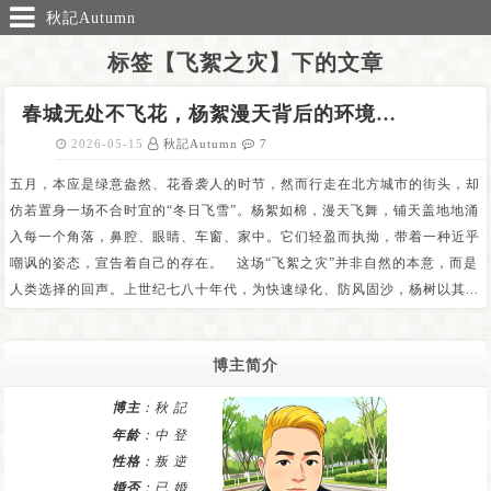
秋記Autumn
标签【飞絮之灾】下的文章
春城无处不飞花，杨絮漫天背后的环境代价与生存思考
2026-05-15
秋記Autumn
7
五月，本应是绿意盎然、花香袭人的时节，然而行走在北方城市的街头，却
仿若置身一场不合时宜的“冬日飞雪”。杨絮如棉，漫天飞舞，铺天盖地地涌
入每一个角落，鼻腔、眼睛、车窗、家中。它们轻盈而执拗，带着一种近乎
嘲讽的姿态，宣告着自己的存在。 这场“飞絮之灾”并非自然的本意，而是
人类选择的回声。上世纪七八十年代，为快速绿化、防风固沙，杨树以其...
博主简介
博主
：秋 記
年龄
：中 登
性格
：叛 逆
婚否
：已 婚