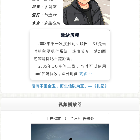
星座
：水瓶座
爱好
：钓鱼🐟
来自
：安徽宿州
建站历程
2003年第一次接触到互联网，XP是当
时的主要操作系统，热血传奇、梦幻西
游等是网吧主流游戏。
2005年QQ空间上线，当时可以使用
html代码特效，课外时间
更多>>
儒有不宝金玉，而忠信以为宝。—《礼記》
视频播放器